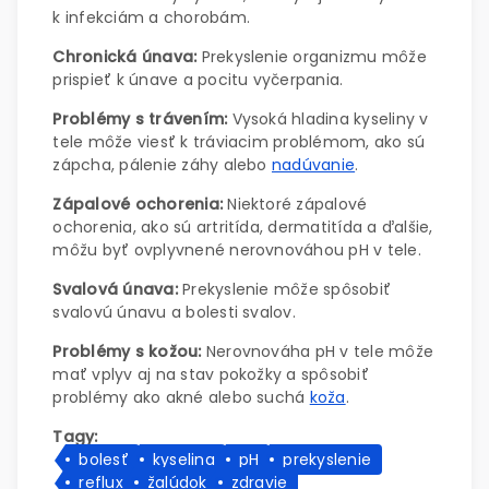
k infekciám a chorobám.
Chronická únava:
Prekyslenie organizmu môže
prispieť k únave a pocitu vyčerpania.
Problémy s trávením:
Vysoká hladina kyseliny v
tele môže viesť k tráviacim problémom, ako sú
zápcha, pálenie záhy alebo
nadúvanie
.
Zápalové ochorenia:
Niektoré zápalové
ochorenia, ako sú artritída, dermatitída a ďalšie,
môžu byť ovplyvnené nerovnováhou pH v tele.
Svalová únava:
Prekyslenie môže spôsobiť
svalovú únavu a bolesti svalov.
Problémy s kožou:
Nerovnováha pH v tele môže
mať vplyv aj na stav pokožky a spôsobiť
problémy ako akné alebo suchá
koža
.
Tagy:
bolesť
kyselina
pH
prekyslenie
reflux
žalúdok
zdravie