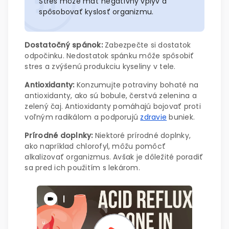
Stres môže mať negatívny vplyv a
spôsobovať kyslosť organizmu.
Dostatočný spánok:
Zabezpečte si dostatok
odpočinku. Nedostatok spánku môže spôsobiť
stres a zvýšenú produkciu kyseliny v tele.
Antioxidanty:
Konzumujte potraviny bohaté na
antioxidanty, ako sú bobule, čerstvá zelenina a
zelený čaj. Antioxidanty pomáhajú bojovať proti
voľným radikálom a podporujú
zdravie
buniek.
Prírodné doplnky:
Niektoré prírodné doplnky,
ako napríklad chlorofyl, môžu pomôcť
alkalizovať organizmus. Avšak je dôležité poradiť
sa pred ich použitím s lekárom.
|