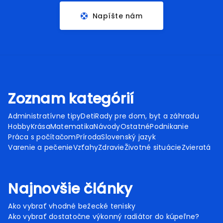
Napíšte nám
Zoznam kategórií
Administratívne tipy
Deti
Rady pre dom, byt a záhradu
Hobby
Krása
Matematika
Návody
Ostatné
Podnikanie
Práca s počítačom
Príroda
Slovenský jazyk
Varenie a pečenie
Vzťahy
Zdravie
Životné situácie
Zvieratá
Najnovšie články
Ako vybrať vhodné bežecké tenisky
Ako vybrať dostatočne výkonný radiátor do kúpeľne?