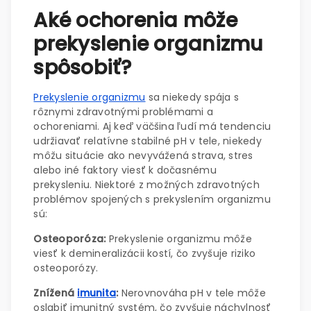
Aké ochorenia môže
prekyslenie organizmu
spôsobiť?
Prekyslenie organizmu
sa niekedy spája s
rôznymi zdravotnými problémami a
ochoreniami. Aj keď väčšina ľudí má tendenciu
udržiavať relatívne stabilné pH v tele, niekedy
môžu situácie ako nevyvážená strava, stres
alebo iné faktory viesť k dočasnému
prekysleniu. Niektoré z možných zdravotných
problémov spojených s prekyslením organizmu
sú:
Osteoporóza:
Prekyslenie organizmu môže
viesť k demineralizácii kostí, čo zvyšuje riziko
osteoporózy.
Znížená
imunita
:
Nerovnováha pH v tele môže
oslabiť imunitný systém, čo zvyšuje náchylnosť