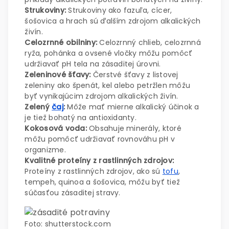
Strukoviny:
Strukoviny ako fazuľa, cícer,
šošovica a hrach sú ďalším zdrojom alkalických
živín.
Celozrnné obilniny:
Celozrnný chlieb, celozrnná
ryža, pohánka a ovsené vločky môžu pomôcť
udržiavať pH tela na zásaditej úrovni.
Zeleninové šťavy:
Čerstvé šťavy z listovej
zeleniny ako špenát, kel alebo petržlen môžu
byť vynikajúcim zdrojom alkalických živín.
Zelený
čaj
:
Môže mať mierne alkalický účinok a
je tiež bohatý na antioxidanty.
Kokosová voda:
Obsahuje minerály, ktoré
môžu pomôcť udržiavať rovnováhu pH v
organizme.
Kvalitné proteíny z rastlinných zdrojov:
Proteíny z rastlinných zdrojov, ako sú
tofu
,
tempeh, quinoa a šošovica, môžu byť tiež
súčasťou zásaditej stravy.
Foto: shutterstock.com