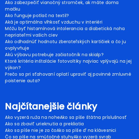
Ako zabezpečiť vianočný stromček, ak máte doma
mačku
Ako funguje potlač na textil?
Aká je optimálna vlhkosť vzduchu v interiéri
Môžu byť histamínová intolerancia a diabetická noha
nepriateľmi vašich ciev
Ako odhadnúť hodnotu zberateľských kartičiek a čo ju
ovplyvňuje
Akú výbavu potrebuje začiatočník na skialp?
Ktoré kritéria inštalácie fotovoltiky najviac vplývajú na jej
výkon?
Prečo sa pri sťahovaní oplatí upraviť aj povinné zmluvné
poistenie auta?
Najčítanejšie články
Ako vyzerá ruža na nohe
Ako sa píše štátna príslušnosť
Ako sa zbaviť urieknutia a prekliatia
Ako sa píše nie je za čo
Ako sa píše ď na klávesnici
Čo sa píše na smútočné stuhy
Ako vyzerá svrab