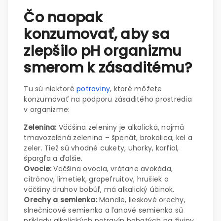
Čo naopak
konzumovať, aby sa
zlepšilo pH organizmu
smerom k zásaditému?
Tu sú niektoré
potraviny
, ktoré môžete
konzumovať na podporu zásaditého prostredia
v organizme:
Zelenina:
Väčšina zeleniny je alkalická, najmä
tmavozelená zelenina – špenát, brokolica, kel a
zeler. Tiež sú vhodné cukety, uhorky, karfiol,
špargľa a ďalšie.
Ovocie:
Väčšina ovocia, vrátane avokáda,
citrónov, limetiek, grapefruitov, hrušiek a
väčšiny druhov bobúľ, má alkalický účinok.
Orechy a semienka:
Mandle, lieskové orechy,
slnečnicové semienka a ľanové semienka sú
príklady alkalických potravín bohatých na živiny.