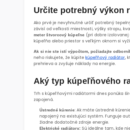
Určite potrebný výkon r
Ako prvé je nevyhnutné určiť potrebný tepeln
závisí od veľkosti miestnosti, výšky stropu, kva
(pri dobre izolovanej
meter štvorcový kúpeľne
kúpeľňa alebo priestor s veľkým oknom si vyži
Ak si nie ste istí výpočtom, požiadajte odborn
neho riskujete, že kúpite
kúpeľňový radiátor
, 
prehrieva a zvyšuje náklady na energie.
Aký typ kúpeľňového ra
Trh s kúpeľňovými radiátormi dnes ponúka širo
zapojená.
: Ak máte ústredné kúreni
Ústredné kúrenie
napojený na existujúci systém. Funguje au
žiadne dodatočné zdroje energie.
Sú ideálne tam, kde nie
Elektrické radiátory: