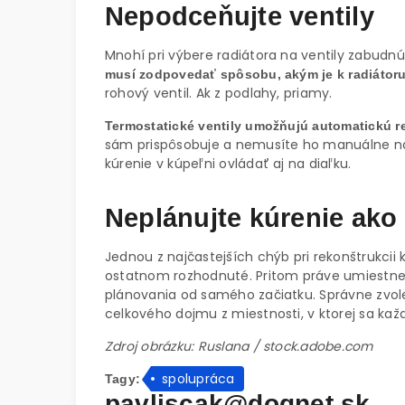
Nepodceňujte ventily
Mnohí pri výbere radiátora na ventily zabud
musí zodpovedať spôsobu, akým je k radiátor
rohový ventil. Ak z podlahy, priamy.
Termostatické ventily umožňujú automatickú re
sám prispôsobuje a nemusíte ho manuálne n
kúrenie v kúpeľni ovládať aj na diaľku.
Neplánujte kúrenie ako
Jednou z najčastejších chýb pri rekonštrukcii 
ostatnom rozhodnuté. Pritom práve umiestneni
plánovania od samého začiatku. Správne zvole
celkového dojmu z miestnosti, v ktorej sa kaž
Zdroj obrázku: Ruslana / stock.adobe.com
spolupráca
Tagy:
pavliscak@dognet.sk