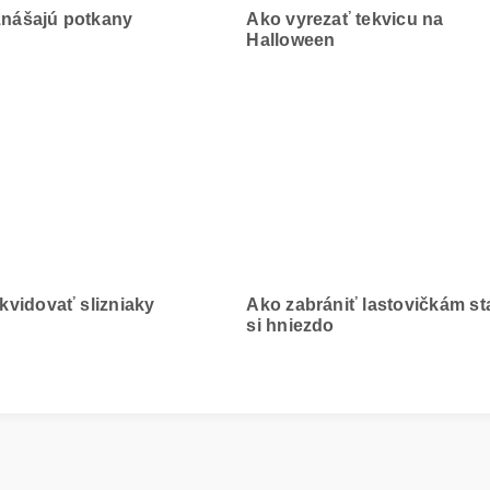
nášajú potkany
Ako vyrezať tekvicu na
Halloween
ikvidovať slizniaky
Ako zabrániť lastovičkám st
si hniezdo