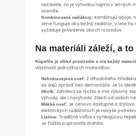
nezávisle, čo je výhodou najmä v letných m
oceníte.
Kombinujú oboje, te
Kombinované radiátory:
zime funguje ako bežný radiátor, v lete ho m
vyžaduje privedenie oboch rozvodov.
Na materiáli záleží, a t
Kúpeľňa je vlhké prostredie a nie každý mater
vlastnosti jednotlivých materiálov:
Z dlhodobého hľadiska 
Nehrdzavejúca oceľ:
sa dajú opraviť bez demontáže. Je to ideál
Zahrieva sa rýchlo a má výborný tep
Hliník:
výhoda, ale i nevýhoda. Záleží od vašich n
Je cenovo dostupná a štýlovo p
Mäkká oceľ:
elektrických radiátoroch je navyše potre
Tradičná voľba s vynikajúcou tepelno
Liatina:
Je ťažšia a spravidla drahšia.