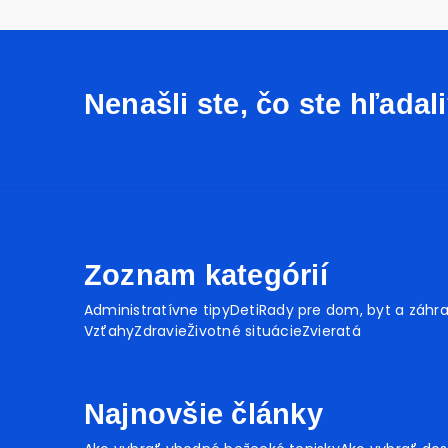
Nenašli ste, čo ste hľadal
Zoznam kategórií
Administratívne tipy
Deti
Rady pre dom, byt a záhr
Vzťahy
Zdravie
Životné situácie
Zvieratá
Najnovšie články