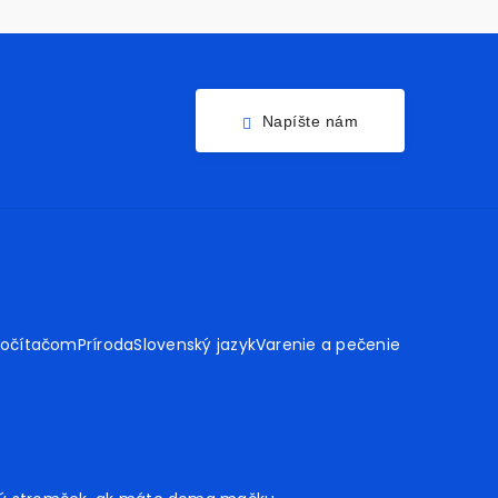
Napíšte nám
počítačom
Príroda
Slovenský jazyk
Varenie a pečenie