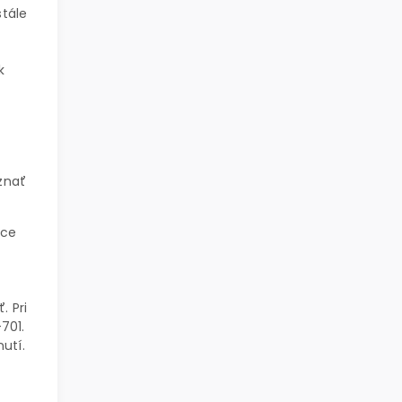
stále
k
znať
nce
. Pri
701.
utí.