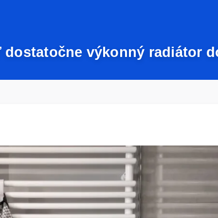
 dostatočne výkonný radiátor 