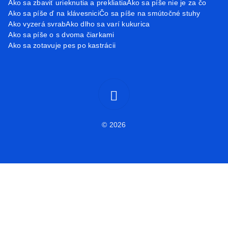
Ako sa zbaviť urieknutia a prekliatia
Ako sa píše nie je za čo
Ako sa píše ď na klávesnici
Čo sa píše na smútočné stuhy
Ako vyzerá svrab
Ako dlho sa varí kukurica
Ako sa píše o s dvoma čiarkami
Ako sa zotavuje pes po kastrácii
© 2026