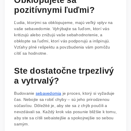
pozitívnymi ľuďmi?
Ľudia, ktorými sa obklopujeme, majú veľký vplyv na
vaše sebavedomie. Vyhýbajte sa ľuďom, ktorí vás
kritizujú alebo znižujú vaše sebahodnotenie, a
obklopte sa ľuďmi, ktorí vás podporujú a inšpirujú.
Vzťahy plné rešpektu a povzbudenia vám pomôžu
cítiť sa hodnotne.
Ste dostatočne trpezlivý
a vytrvalý?
Budovanie
sebavedomia
je proces, ktorý si vyžaduje
čas. Nebojte sa robiť chyby – sú jeho prirodzenou
súčasťou. Dôležité je, aby ste sa z chýb poučili a
nevzdávali sa. Každý krok vás posunie bližšie k tomu,
aby ste sa cítili sebaistejšie a spokojnejšie so sebou
samým.