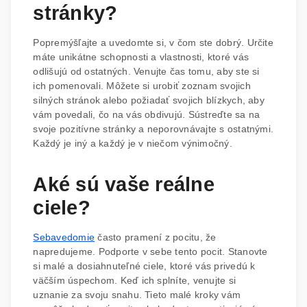
stránky?
Popremýšľajte a uvedomte si, v čom ste dobrý. Určite
máte unikátne schopnosti a vlastnosti, ktoré vás
odlišujú od ostatných. Venujte čas tomu, aby ste si
ich pomenovali. Môžete si urobiť zoznam svojich
silných stránok alebo požiadať svojich blízkych, aby
vám povedali, čo na vás obdivujú. Sústreďte sa na
svoje pozitívne stránky a neporovnávajte s ostatnými.
Každý je iný a každý je v niečom výnimočný.
Aké sú vaše reálne
ciele?
Sebavedomie
často pramení z pocitu, že
napredujeme. Podporte v sebe tento pocit. Stanovte
si malé a dosiahnuteľné ciele, ktoré vás privedú k
väčším úspechom. Keď ich splníte, venujte si
uznanie za svoju snahu. Tieto malé kroky vám