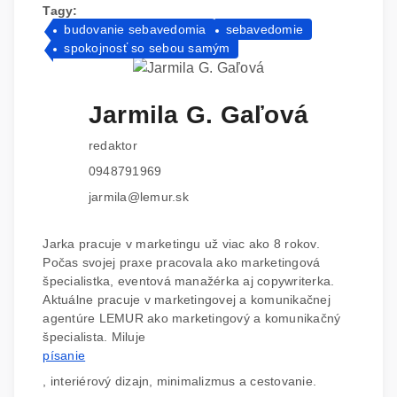
Tagy:
budovanie sebavedomia
sebavedomie
spokojnosť so sebou samým
Jarmila G. Gaľová
redaktor
0948791969
jarmila@lemur.sk
Jarka pracuje v marketingu už viac ako 8 rokov.
Počas svojej praxe pracovala ako marketingová
špecialistka, eventová manažérka aj copywriterka.
Aktuálne pracuje v marketingovej a komunikačnej
agentúre LEMUR ako marketingový a komunikačný
špecialista. Miluje
písanie
, interiérový dizajn, minimalizmus a cestovanie.