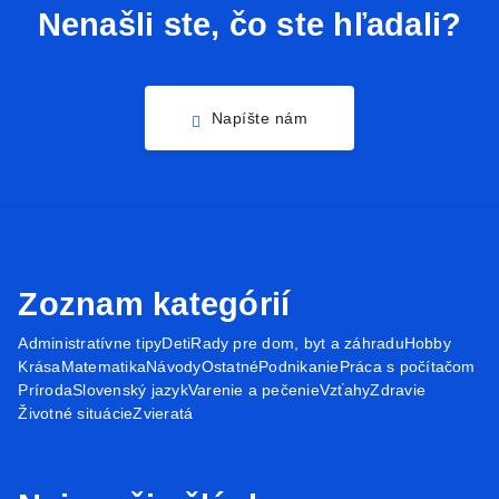
Nenašli ste, čo ste hľadali?
Napíšte nám
Zoznam kategórií
Administratívne tipy
Deti
Rady pre dom, byt a záhradu
Hobby
Krása
Matematika
Návody
Ostatné
Podnikanie
Práca s počítačom
Príroda
Slovenský jazyk
Varenie a pečenie
Vzťahy
Zdravie
Životné situácie
Zvieratá