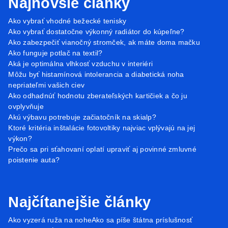
Najnovšie články
Ako vybrať vhodné bežecké tenisky
Ako vybrať dostatočne výkonný radiátor do kúpeľne?
Ako zabezpečiť vianočný stromček, ak máte doma mačku
Ako funguje potlač na textil?
Aká je optimálna vlhkosť vzduchu v interiéri
Môžu byť histamínová intolerancia a diabetická noha
nepriateľmi vašich ciev
Ako odhadnúť hodnotu zberateľských kartičiek a čo ju
ovplyvňuje
Akú výbavu potrebuje začiatočník na skialp?
Ktoré kritéria inštalácie fotovoltiky najviac vplývajú na jej
výkon?
Prečo sa pri sťahovaní oplatí upraviť aj povinné zmluvné
poistenie auta?
Najčítanejšie články
Ako vyzerá ruža na nohe
Ako sa píše štátna príslušnosť