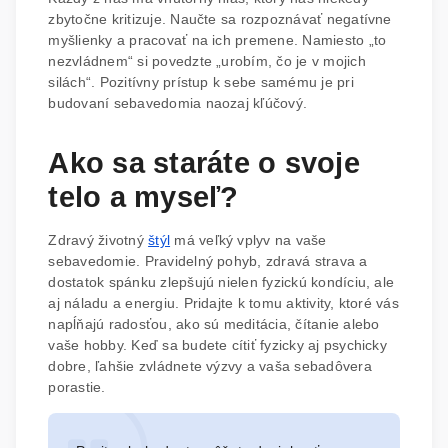
zbytočne kritizuje. Naučte sa rozpoznávať negatívne
myšlienky a pracovať na ich premene. Namiesto „to
nezvládnem“ si povedzte „urobím, čo je v mojich
silách“. Pozitívny prístup k sebe samému je pri
budovaní sebavedomia naozaj kľúčový.
Ako sa staráte o svoje
telo a myseľ?
Zdravý životný
štýl
má veľký vplyv na vaše
sebavedomie. Pravidelný pohyb, zdravá strava a
dostatok spánku zlepšujú nielen fyzickú kondíciu, ale
aj náladu a energiu. Pridajte k tomu aktivity, ktoré vás
napĺňajú radosťou, ako sú meditácia, čítanie alebo
vaše hobby. Keď sa budete cítiť fyzicky aj psychicky
dobre, ľahšie zvládnete výzvy a vaša sebadôvera
porastie.