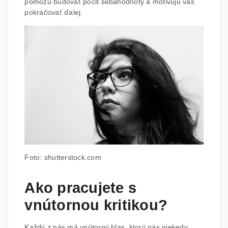
pomôžu budovať pocit sebahodnoty a motivujú vás
pokračovať ďalej.
Foto: shutterstock.com
Ako pracujete s
vnútornou kritikou?
Každý z nás má vnútorný hlas, ktorý nás niekedy