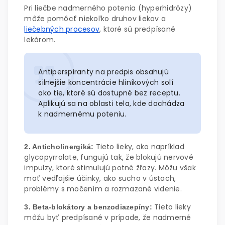
Pri liečbe nadmerného potenia (hyperhidrózy)
môže pomôcť niekoľko druhov liekov a
liečebných procesov
, ktoré sú predpísané
lekárom.
Antiperspiranty na predpis obsahujú
silnejšie koncentrácie hliníkových solí
ako tie, ktoré sú dostupné bez receptu.
Aplikujú sa na oblasti tela, kde dochádza
k nadmernému poteniu.
Tieto lieky, ako napríklad
2. Anticholinergiká:
glycopyrrolate, fungujú tak, že blokujú nervové
impulzy, ktoré stimulujú potné žľazy. Môžu však
mať vedľajšie účinky, ako sucho v ústach,
problémy s močením a rozmazané videnie.
Tieto lieky
3. Beta-blokátory a benzodiazepíny:
môžu byť predpísané v prípade, že nadmerné