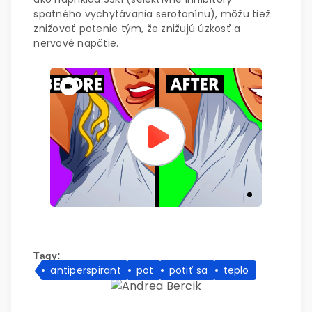
spätného vychytávania serotonínu), môžu tiež
znižovať potenie tým, že znižujú úzkosť a
nervové napätie.
|
Tagy:
antiperspirant
pot
potiť sa
teplo