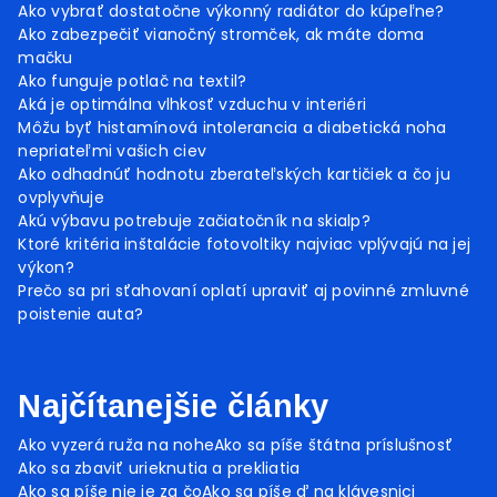
Ako vybrať dostatočne výkonný radiátor do kúpeľne?
Ako zabezpečiť vianočný stromček, ak máte doma
mačku
Ako funguje potlač na textil?
Aká je optimálna vlhkosť vzduchu v interiéri
Môžu byť histamínová intolerancia a diabetická noha
nepriateľmi vašich ciev
Ako odhadnúť hodnotu zberateľských kartičiek a čo ju
ovplyvňuje
Akú výbavu potrebuje začiatočník na skialp?
Ktoré kritéria inštalácie fotovoltiky najviac vplývajú na jej
výkon?
Prečo sa pri sťahovaní oplatí upraviť aj povinné zmluvné
poistenie auta?
Najčítanejšie články
Ako vyzerá ruža na nohe
Ako sa píše štátna príslušnosť
Ako sa zbaviť urieknutia a prekliatia
Ako sa píše nie je za čo
Ako sa píše ď na klávesnici