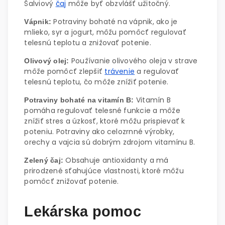
Šalviový
čaj
môže byť obzvlášť užitočný.
Potraviny bohaté na vápnik, ako je
Vápnik:
mlieko, syr a jogurt, môžu pomôcť regulovať
telesnú teplotu a znižovať potenie.
Používanie olivového oleja v strave
Olivový olej:
môže pomôcť zlepšiť
trávenie
a regulovať
telesnú teplotu, čo môže znížiť potenie.
Vitamín B
Potraviny bohaté na vitamín B:
pomáha regulovať telesné funkcie a môže
znížiť stres a úzkosť, ktoré môžu prispievať k
poteniu. Potraviny ako celozrnné výrobky,
orechy a vajcia sú dobrým zdrojom vitamínu B.
Obsahuje antioxidanty a má
Zelený čaj:
prirodzené sťahujúce vlastnosti, ktoré môžu
pomôcť znižovať potenie.
Lekárska pomoc