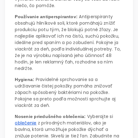
niečo, čo pomôže.
Antiperspiranty
Používanie antiperspirantov:
obsahujú hliníkové soli, ktoré pomáhajú znížiť
produkciu potu tým, že blokujú potné žľazy. Je
najlepšie aplikovať ich na čistú, suchú pokožku,
ideálne pred spaním a po zobudení. Pokojne ja
viackrát za deň, podľa individuálnej potreby. To,
že je na výrobku napísaná jeho účinnosť 48
hodín, je len reklamný ťah, rozhodne sa ním
nedržte.
Pravidelné sprchovanie sa a
Hygiena:
udržiavanie čistej pokožky pomáha znižovať
zápach spôsobený baktériami na pokožke.
Pokojne sa preto podľa možnosti sprchujte aj
viackrát za deň.
Vyberajte si
Nosenie priedušného oblečenia:
oblečenie
z prírodných materiálov, ako je
bavlna, ktorá umožňuje pokožke dýchať a
znižuje potenie. Skvelý je tiež ľan. Zabudnite na