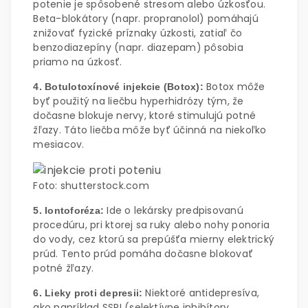
potenie je spôsobené stresom alebo úzkosťou.
Beta-blokátory (napr. propranolol) pomáhajú
znižovať fyzické príznaky úzkosti, zatiaľ čo
benzodiazepíny (napr. diazepam) pôsobia
priamo na úzkosť.
Botox môže
4. Botulotoxínové injekcie (Botox):
byť použitý na liečbu hyperhidrózy tým, že
dočasne blokuje nervy, ktoré stimulujú potné
žľazy. Táto liečba môže byť účinná na niekoľko
mesiacov.
Foto: shutterstock.com
Ide o lekársky predpisovanú
5. Iontoforéza:
procedúru, pri ktorej sa ruky alebo nohy ponoria
do vody, cez ktorú sa prepúšťa mierny elektrický
prúd. Tento prúd pomáha dočasne blokovať
potné žľazy.
Niektoré antidepresíva,
6. Lieky proti depresii:
ako napríklad SSRI (selektívne inhibítory