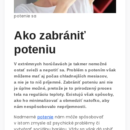
potenie sa
Ako zabrániť
poteniu
V extrémnych horúčavách je takmer nemožné
ostať svieži a nepotiť sa. Problém s potením však
môžeme mať aj počas chladnejších mesiacov,
a nie je to nič príjemné. Zabrániť poteniu ani nie
je úplne možné, pretože je to prirodzený proces
tela na reguláciu teploty. Existujú však spôsoby,
ako ho minimalizovať a obmedziť natoľko, aby
nám nespôsobovalo nepríjemnosti.
Nadmerné
potenie
nám môže spôsobovať
v istom zmysle až psychické problémy či
vytvárať sociálnu bariéru. Vždy sa však dá robiť