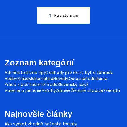
Napíšte nám
Zoznam kategórií
Administratívne tipy
Deti
Rady pre dom, byt a záhradu
Hobby
Krása
Matematika
Návody
Ostatné
Podnikanie
Práca s počítačom
Príroda
Slovenský jazyk
Varenie a pečenie
Vzťahy
Zdravie
Životné situácie
Zvieratá
Najnovšie články
Ako vybrať vhodné bežecké tenisky