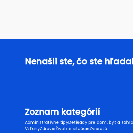
Nenašli ste, čo ste hľadal
Zoznam kategórií
Administratívne tipy
Deti
Rady pre dom, byt a záhr
Vzťahy
Zdravie
Životné situácie
Zvieratá