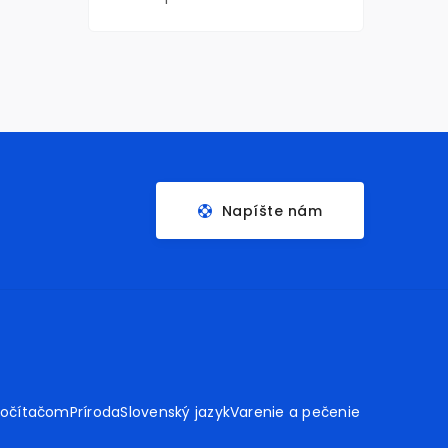
Napíšte nám
počítačom
Príroda
Slovenský jazyk
Varenie a pečenie