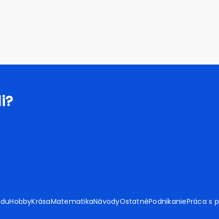
i?
adu
Hobby
Krása
Matematika
Návody
Ostatné
Podnikanie
Práca s 