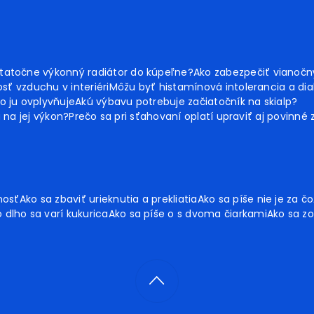
tatočne výkonný radiátor do kúpeľne?
Ako zabezpečiť vianoč
sť vzduchu v interiéri
Môžu byť histamínová intolerancia a dia
o ju ovplyvňuje
Akú výbavu potrebuje začiatočník na skialp?
ú na jej výkon?
Prečo sa pri sťahovaní oplatí upraviť aj povinné
nosť
Ako sa zbaviť urieknutia a prekliatia
Ako sa píše nie je za čo
 dlho sa varí kukurica
Ako sa píše o s dvoma čiarkami
Ako sa zo