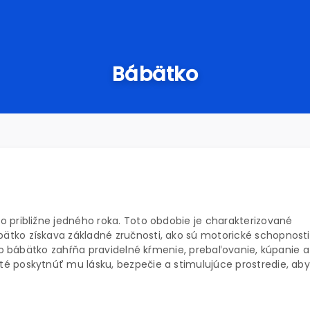
Bábätko
 približne jedného roka. Toto obdobie je charakterizované
tko získava základné zručnosti, ako sú motorické schopnosti
ť o bábätko zahŕňa pravidelné kŕmenie, prebaľovanie, kúpanie a
é poskytnúť mu lásku, bezpečie a stimulujúce prostredie, aby