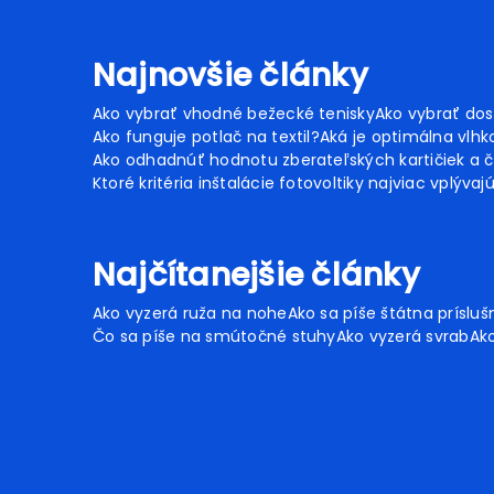
Najnovšie články
Ako vybrať vhodné bežecké tenisky
Ako vybrať dos
Ako funguje potlač na textil?
Aká je optimálna vlhko
Ako odhadnúť hodnotu zberateľských kartičiek a č
Ktoré kritéria inštalácie fotovoltiky najviac vplývaj
Najčítanejšie články
Ako vyzerá ruža na nohe
Ako sa píše štátna prísluš
Čo sa píše na smútočné stuhy
Ako vyzerá svrab
Ako