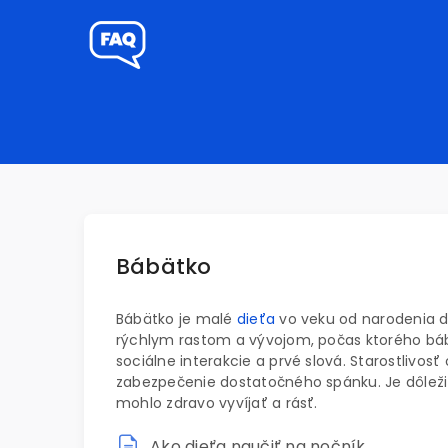
Bábätko
Bábätko je malé
dieťa
vo veku od narodenia do
rýchlym rastom a vývojom, počas ktorého bábä
sociálne interakcie a prvé slová. Starostlivos
zabezpečenie dostatočného spánku. Je dôležit
mohlo zdravo vyvíjať a rásť.
Ako dieťa naučiť na nočník