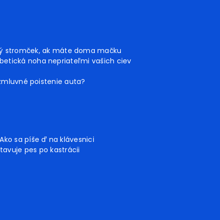
ný stromček, ak máte doma mačku
betická noha nepriateľmi vašich ciev
 zmluvné poistenie auta?
Ako sa píše ď na klávesnici
tavuje pes po kastrácii