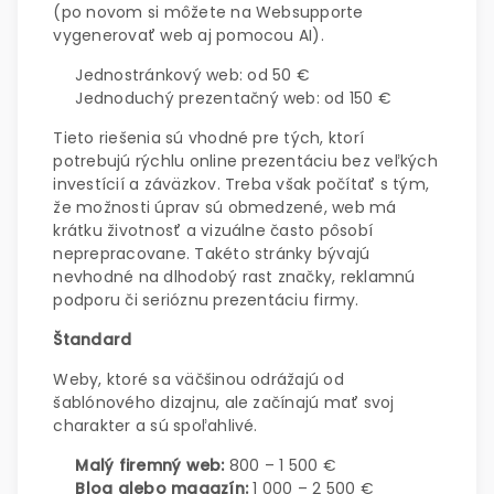
(po novom si môžete na Websupporte
vygenerovať web aj pomocou AI).
Jednostránkový web: od 50 €
Jednoduchý prezentačný web: od 150 €
Tieto riešenia sú vhodné pre tých, ktorí
potrebujú rýchlu online prezentáciu bez veľkých
investícií a záväzkov. Treba však počítať s tým,
že možnosti úprav sú obmedzené, web má
krátku životnosť a vizuálne často pôsobí
neprepracovane. Takéto stránky bývajú
nevhodné na dlhodobý rast značky, reklamnú
podporu či serióznu prezentáciu firmy.
Štandard
Weby, ktoré sa väčšinou odrážajú od
šablónového dizajnu, ale začínajú mať svoj
charakter a sú spoľahlivé.
Malý firemný web:
800 – 1 500 €
Blog alebo magazín:
1 000 – 2 500 €