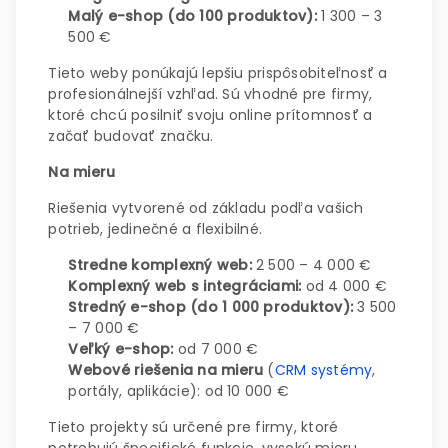
Malý e-shop (do 100 produktov):
1 300 – 3
500 €
Tieto weby ponúkajú lepšiu prispôsobiteľnosť a
profesionálnejší vzhľad. Sú vhodné pre firmy,
ktoré chcú posilniť svoju online prítomnosť a
začať budovať značku.
Na mieru
Riešenia vytvorené od základu podľa vašich
potrieb, jedinečné a flexibilné.
Stredne komplexný web:
2 500 – 4 000 €
Komplexný web s integráciami:
od 4 000 €
Stredný e-shop (do 1 000 produktov):
3 500
– 7 000 €
Veľký e-shop:
od 7 000 €
Webové riešenia na mieru
(
CRM systémy
,
portály, aplikácie): od 10 000 €
Tieto projekty sú určené pre firmy, ktoré
potrebujú špecifické funkcie, vysokú mieru