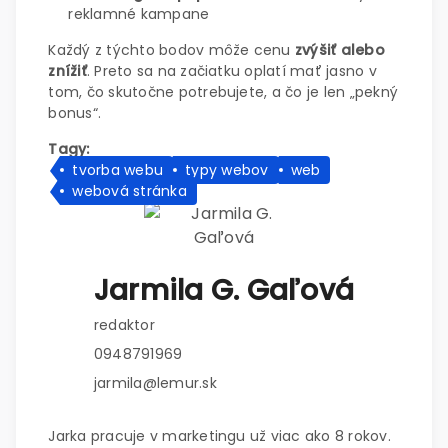
reklamné kampane
Každý z týchto bodov môže cenu
zvýšiť alebo
znížiť
. Preto sa na začiatku oplatí mať jasno v
tom, čo skutočne potrebujete, a čo je len „pekný
bonus“.
Tagy:
tvorba webu
typy webov
web
webová stránka
Jarmila G. Gaľová
redaktor
0948791969
jarmila@lemur.sk
Jarka pracuje v marketingu už viac ako 8 rokov.