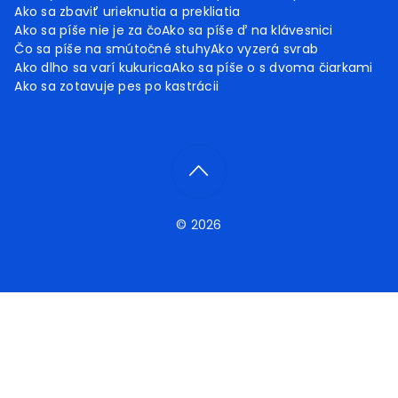
Ako sa zbaviť urieknutia a prekliatia
Ako sa píše nie je za čo
Ako sa píše ď na klávesnici
Čo sa píše na smútočné stuhy
Ako vyzerá svrab
Ako dlho sa varí kukurica
Ako sa píše o s dvoma čiarkami
Ako sa zotavuje pes po kastrácii
© 2026