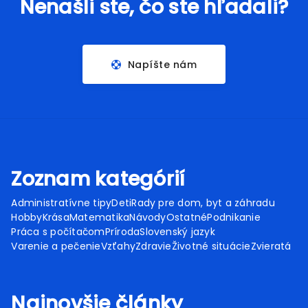
Nenašli ste, čo ste hľadali?
Napíšte nám
Zoznam kategórií
Administratívne tipy
Deti
Rady pre dom, byt a záhradu
Hobby
Krása
Matematika
Návody
Ostatné
Podnikanie
Práca s počítačom
Príroda
Slovenský jazyk
Varenie a pečenie
Vzťahy
Zdravie
Životné situácie
Zvieratá
Najnovšie články