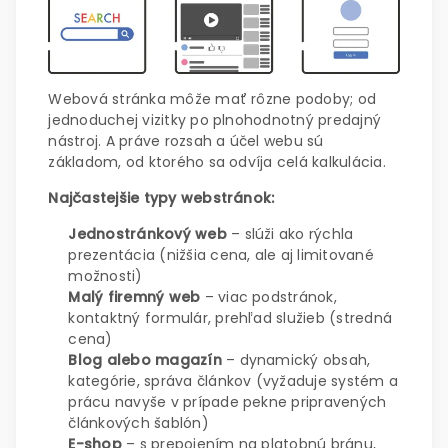
Webová stránka môže mať rôzne podoby; od
jednoduchej vizitky po plnohodnotný predajný
nástroj. A práve rozsah a účel webu sú
základom, od ktorého sa odvíja celá kalkulácia.
Najčastejšie typy webstránok:
Jednostránkový web
– slúži ako rýchla
prezentácia (nižšia cena, ale aj limitované
možnosti)
Malý firemný web
– viac podstránok,
kontaktný formulár, prehľad služieb (stredná
cena)
Blog alebo magazín
– dynamický obsah,
kategórie, správa článkov (vyžaduje systém a
prácu navyše v prípade pekne pripravených
článkových šablón)
E-shop
– s prepojením na platobnú bránu,