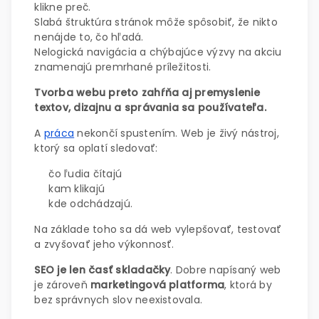
klikne preč.
Slabá štruktúra stránok môže spôsobiť, že nikto
nenájde to, čo hľadá.
Nelogická navigácia a chýbajúce výzvy na akciu
znamenajú premrhané príležitosti.
Tvorba webu preto zahŕňa aj premyslenie
textov, dizajnu a správania sa používateľa.
A
práca
nekončí spustením. Web je živý nástroj,
ktorý sa oplatí sledovať:
čo ľudia čítajú
kam klikajú
kde odchádzajú.
Na základe toho sa dá web vylepšovať, testovať
a zvyšovať jeho výkonnosť.
SEO je len časť skladačky
. Dobre napísaný web
je zároveň
marketingová platforma
, ktorá by
bez správnych slov neexistovala.