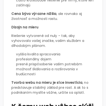
často krátkodobé riešenie pre firmy, ktoré len
začínajú
Cena býva výrazne nižšia
, ale rovnako aj
životnosť a možnosti rastu.
Dizajn na mieru
Riešenie vytvorené od nuly – tak, aby
vyhovovalo vašej značke, vašim službám a
dlhodobým plánom.
vyššia kvalita spracovania
profesionálny dojem
presné prispôsobenie vašim potrebám
možnosť škálovania a rozširovania v
budúcnosti
Tvorba webu na mieru je síce investícia
, no
predstavuje stabilný základ pre rast. A ak to s
podnikaním myslíte vážne, určite sa oplatí.