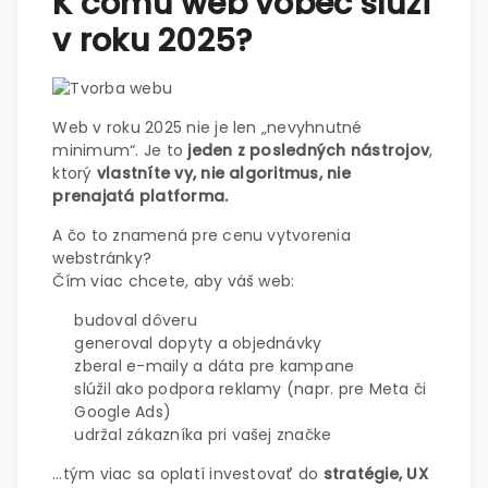
K čomu web vôbec slúži
v roku 2025?
Web v roku 2025 nie je len „nevyhnutné
minimum“. Je to
jeden z posledných nástrojov
,
ktorý
vlastníte vy, nie algoritmus,
nie
prenajatá platforma.
A čo to znamená pre cenu vytvorenia
webstránky?
Čím viac chcete, aby váš web:
budoval dôveru
generoval dopyty a objednávky
zberal e-maily a dáta pre kampane
slúžil ako podpora reklamy (napr. pre Meta či
Google Ads)
udržal zákazníka pri vašej značke
…tým viac sa oplatí investovať do
stratégie, UX