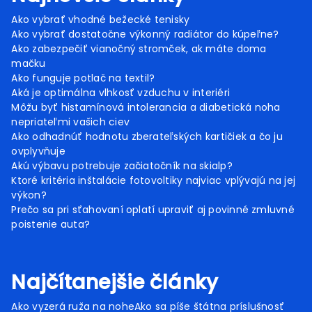
Ako vybrať vhodné bežecké tenisky
Ako vybrať dostatočne výkonný radiátor do kúpeľne?
Ako zabezpečiť vianočný stromček, ak máte doma
mačku
Ako funguje potlač na textil?
Aká je optimálna vlhkosť vzduchu v interiéri
Môžu byť histamínová intolerancia a diabetická noha
nepriateľmi vašich ciev
Ako odhadnúť hodnotu zberateľských kartičiek a čo ju
ovplyvňuje
Akú výbavu potrebuje začiatočník na skialp?
Ktoré kritéria inštalácie fotovoltiky najviac vplývajú na jej
výkon?
Prečo sa pri sťahovaní oplatí upraviť aj povinné zmluvné
poistenie auta?
Najčítanejšie články
Ako vyzerá ruža na nohe
Ako sa píše štátna príslušnosť