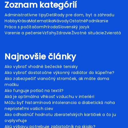
Zoznam kategórií
Administratívne tipy
Deti
Rady pre dom, byt a záhradu
Hobby
Krása
Matematika
Návody
Ostatné
Podnikanie
Práca s počítačom
Príroda
Slovenský jazyk
Varenie a pečenie
Vzťahy
Zdravie
Životné situácie
Zvieratá
Najnovšie články
Ako vybrať vhodné bežecké tenisky
Ako vybrať dostatočne výkonný radiátor do kúpeľne?
Ako zabezpečiť vianočný stromček, ak máte doma
mačku
Ako funguje potlač na textil?
Aká je optimálna vlhkosť vzduchu v interiéri
Môžu byť histamínová intolerancia a diabetická noha
nepriateľmi vašich ciev
Ako odhadnúť hodnotu zberateľských kartičiek a čo ju
ovplyvňuje
Akú výbavu potrebuje začiatočník na skialp?