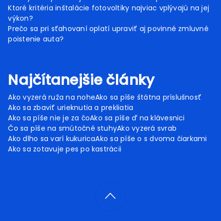
Ktoré kritéria inštalácie fotovoltiky najviac vplývajú na jej
výkon?
Prečo sa pri sťahovaní oplatí upraviť aj povinné zmluvné
poistenie auta?
Najčítanejšie články
Ako vyzerá ruža na nohe
Ako sa píše štátna príslušnosť
Ako sa zbaviť urieknutia a prekliatia
Ako sa píše nie je za čo
Ako sa píše ď na klávesnici
Čo sa píše na smútočné stuhy
Ako vyzerá svrab
Ako dlho sa varí kukurica
Ako sa píše o s dvoma čiarkami
Ako sa zotavuje pes po kastrácii