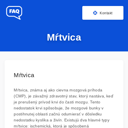
Kontakt
Mŕtvica
Mŕtvica
Mŕtvica, známa aj ako cievna mozgová príhoda
(CMP), je závažný zdravotný stav, ktorý nastáva, keď
je prerušený prívod krvi do časti mozgu. Tento
nedostatok krvi spôsobuje, že mozgové bunky v
postihnutej oblasti začnú odumierať v dôsledku
nedostatku kyslíka a živín. Existujú dva hlavné typy
mŕtvice: ischemická, ktorá je spôsobená