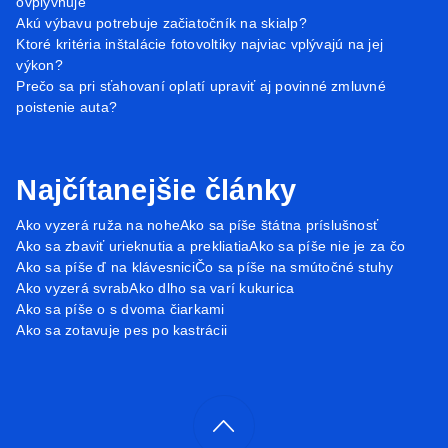
ovplyvňuje
Akú výbavu potrebuje začiatočník na skialp?
Ktoré kritéria inštalácie fotovoltiky najviac vplývajú na jej
výkon?
Prečo sa pri sťahovaní oplatí upraviť aj povinné zmluvné
poistenie auta?
Najčítanejšie články
Ako vyzerá ruža na nohe
Ako sa píše štátna príslušnosť
Ako sa zbaviť urieknutia a prekliatia
Ako sa píše nie je za čo
Ako sa píše ď na klávesnici
Čo sa píše na smútočné stuhy
Ako vyzerá svrab
Ako dlho sa varí kukurica
Ako sa píše o s dvoma čiarkami
Ako sa zotavuje pes po kastrácii