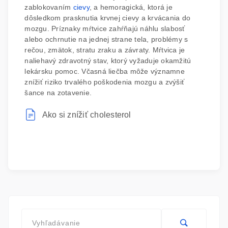
zablokovaním
cievy
, a hemoragická, ktorá je
dôsledkom prasknutia krvnej cievy a krvácania do
mozgu. Príznaky mŕtvice zahŕňajú náhlu slabosť
alebo ochrnutie na jednej strane tela, problémy s
rečou, zmätok, stratu zraku a závraty. Mŕtvica je
naliehavý zdravotný stav, ktorý vyžaduje okamžitú
lekársku pomoc. Včasná liečba môže významne
znížiť riziko trvalého poškodenia mozgu a zvýšiť
šance na zotavenie.
Ako si znížiť cholesterol