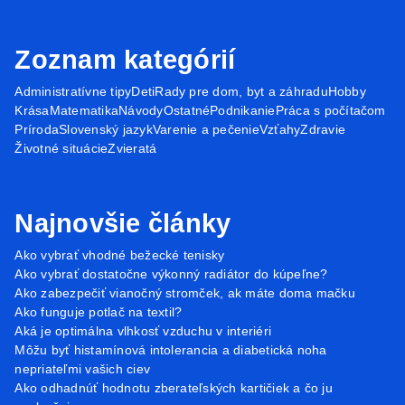
Zoznam kategórií
Administratívne tipy
Deti
Rady pre dom, byt a záhradu
Hobby
Krása
Matematika
Návody
Ostatné
Podnikanie
Práca s počítačom
Príroda
Slovenský jazyk
Varenie a pečenie
Vzťahy
Zdravie
Životné situácie
Zvieratá
Najnovšie články
Ako vybrať vhodné bežecké tenisky
Ako vybrať dostatočne výkonný radiátor do kúpeľne?
Ako zabezpečiť vianočný stromček, ak máte doma mačku
Ako funguje potlač na textil?
Aká je optimálna vlhkosť vzduchu v interiéri
Môžu byť histamínová intolerancia a diabetická noha
nepriateľmi vašich ciev
Ako odhadnúť hodnotu zberateľských kartičiek a čo ju