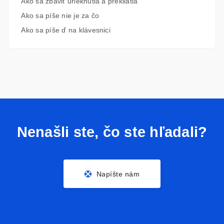
Ako sa zbaviť urieknutia a prekliatia
Ako sa píše nie je za čo
Ako sa píše ď na klávesnici
Nenašli ste, čo ste hľadali?
Napíšte nám