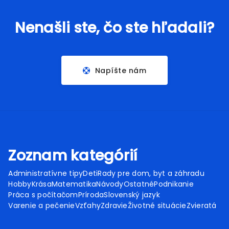
Nenašli ste, čo ste hľadali?
Napíšte nám
Zoznam kategórií
Administratívne tipy
Deti
Rady pre dom, byt a záhradu
Hobby
Krása
Matematika
Návody
Ostatné
Podnikanie
Práca s počítačom
Príroda
Slovenský jazyk
Varenie a pečenie
Vzťahy
Zdravie
Životné situácie
Zvieratá