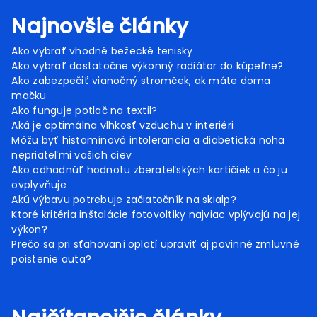
Najnovšie články
Ako vybrať vhodné bežecké tenisky
Ako vybrať dostatočne výkonný radiátor do kúpeľne?
Ako zabezpečiť vianočný stromček, ak máte doma
mačku
Ako funguje potlač na textil?
Aká je optimálna vlhkosť vzduchu v interiéri
Môžu byť histamínová intolerancia a diabetická noha
nepriateľmi vašich ciev
Ako odhadnúť hodnotu zberateľských kartičiek a čo ju
ovplyvňuje
Akú výbavu potrebuje začiatočník na skialp?
Ktoré kritéria inštalácie fotovoltiky najviac vplývajú na jej
výkon?
Prečo sa pri sťahovaní oplatí upraviť aj povinné zmluvné
poistenie auta?