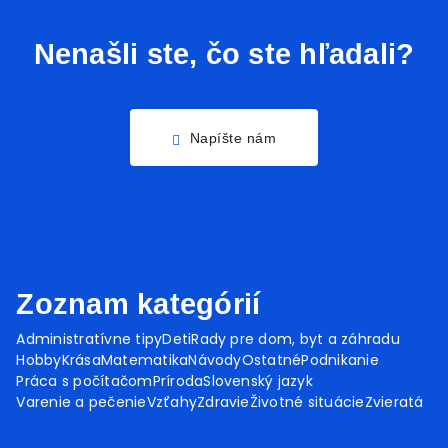
Nenašli ste, čo ste hľadali?
Napíšte nám
Zoznam kategórií
Administratívne tipy
Deti
Rady pre dom, byt a záhradu
Hobby
Krása
Matematika
Návody
Ostatné
Podnikanie
Práca s počítačom
Príroda
Slovenský jazyk
Varenie a pečenie
Vzťahy
Zdravie
Životné situácie
Zvieratá