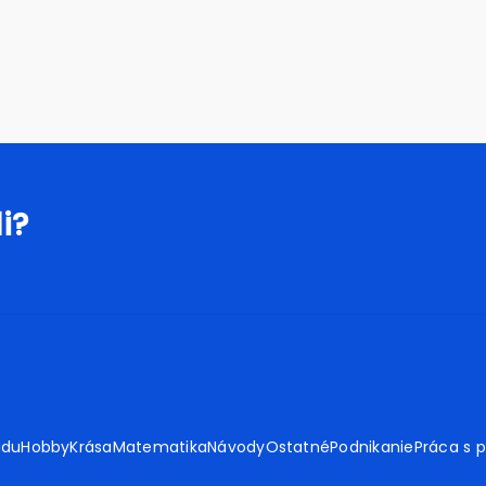
i?
adu
Hobby
Krása
Matematika
Návody
Ostatné
Podnikanie
Práca s 