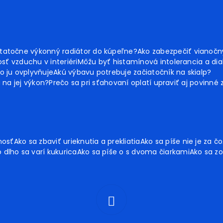
tatočne výkonný radiátor do kúpeľne?
Ako zabezpečiť vianoč
sť vzduchu v interiéri
Môžu byť histamínová intolerancia a dia
o ju ovplyvňuje
Akú výbavu potrebuje začiatočník na skialp?
ú na jej výkon?
Prečo sa pri sťahovaní oplatí upraviť aj povinné
nosť
Ako sa zbaviť urieknutia a prekliatia
Ako sa píše nie je za čo
 dlho sa varí kukurica
Ako sa píše o s dvoma čiarkami
Ako sa zo