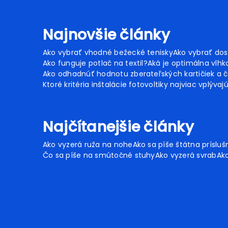
Najnovšie články
Ako vybrať vhodné bežecké tenisky
Ako vybrať dos
Ako funguje potlač na textil?
Aká je optimálna vlhko
Ako odhadnúť hodnotu zberateľských kartičiek a č
Ktoré kritéria inštalácie fotovoltiky najviac vplývaj
Najčítanejšie články
Ako vyzerá ruža na nohe
Ako sa píše štátna prísluš
Čo sa píše na smútočné stuhy
Ako vyzerá svrab
Ako