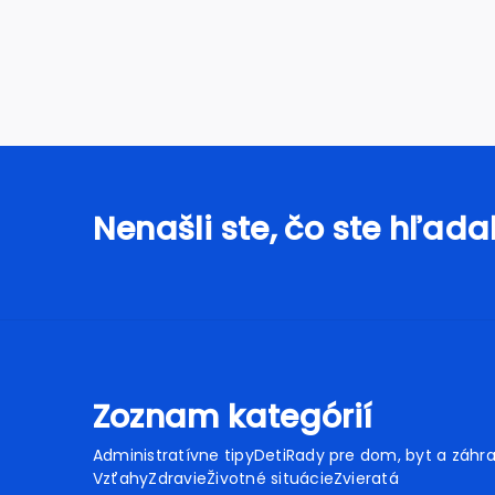
Nenašli ste, čo ste hľadal
Zoznam kategórií
Administratívne tipy
Deti
Rady pre dom, byt a záhr
Vzťahy
Zdravie
Životné situácie
Zvieratá