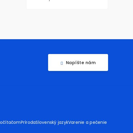
Napíšte nám
počítačom
Príroda
Slovenský jazyk
Varenie a pečenie