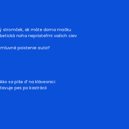
ný stromček, ak máte doma mačku
betická noha nepriateľmi vašich ciev
 zmluvné poistenie auta?
Ako sa píše ď na klávesnici
tavuje pes po kastrácii