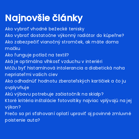
Najnovšie články
Ako vybrať vhodné bežecké tenisky
Ako vybrať dostatočne výkonný radiátor do kúpeľne?
Ako zabezpečiť vianočný stromček, ak máte doma
mačku
Ako funguje potlač na textil?
Aká je optimálna vlhkosť vzduchu v interiéri
Môžu byť histamínová intolerancia a diabetická noha
nepriateľmi vašich ciev
Ako odhadnúť hodnotu zberateľských kartičiek a čo ju
ovplyvňuje
Akú výbavu potrebuje začiatočník na skialp?
Ktoré kritéria inštalácie fotovoltiky najviac vplývajú na jej
výkon?
Prečo sa pri sťahovaní oplatí upraviť aj povinné zmluvné
poistenie auta?