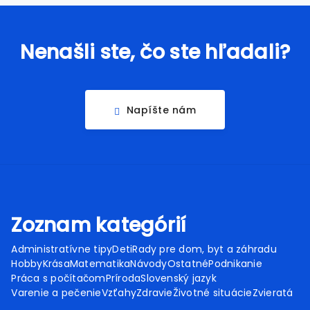
Nenašli ste, čo ste hľadali?
Napíšte nám
Zoznam kategórií
Administratívne tipy
Deti
Rady pre dom, byt a záhradu
Hobby
Krása
Matematika
Návody
Ostatné
Podnikanie
Práca s počítačom
Príroda
Slovenský jazyk
Varenie a pečenie
Vzťahy
Zdravie
Životné situácie
Zvieratá