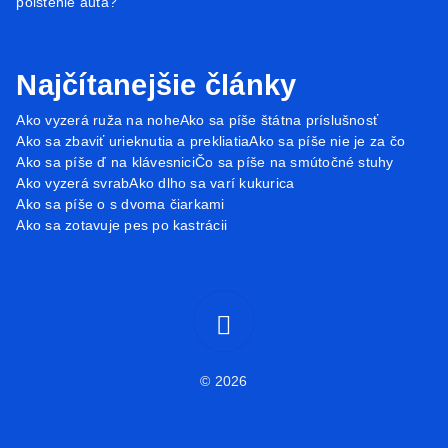
poistenie auta?
Najčítanejšie články
Ako vyzerá ruža na nohe
Ako sa píše štátna príslušnosť
Ako sa zbaviť urieknutia a prekliatia
Ako sa píše nie je za čo
Ako sa píše ď na klávesnici
Čo sa píše na smútočné stuhy
Ako vyzerá svrab
Ako dlho sa varí kukurica
Ako sa píše o s dvoma čiarkami
Ako sa zotavuje pes po kastrácii
© 2026