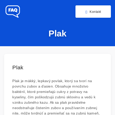
Kontakt
Plak
Plak
Plak je mäkký, lepkavý povlak, ktorý sa tvorí na
povrchu zubov a ďasien. Obsahuje množstvo
baktérií, ktoré premieňajú cukry z potravy na
kyseliny, čím poškodzujú zubnú sklovinu a vedú k
vzniku zubného kazu. Ak sa plak pravidelne
neodstraňuje čistením zubov a používaním zubnej
nite, môže tvrdnúť a premieňať sa na zubný kameň,