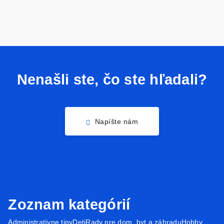
Nenašli ste, čo ste hľadali?
Napíšte nám
Zoznam kategórií
Administratívne tipy
Deti
Rady pre dom, byt a záhradu
Hobby