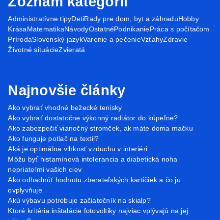
Zoznam kategórií
Administratívne tipy
Deti
Rady pre dom, byt a záhradu
Hobby
Krása
Matematika
Návody
Ostatné
Podnikanie
Práca s počítačom
Príroda
Slovenský jazyk
Varenie a pečenie
Vzťahy
Zdravie
Životné situácie
Zvieratá
Najnovšie články
Ako vybrať vhodné bežecké tenisky
Ako vybrať dostatočne výkonný radiátor do kúpeľne?
Ako zabezpečiť vianočný stromček, ak máte doma mačku
Ako funguje potlač na textil?
Aká je optimálna vlhkosť vzduchu v interiéri
Môžu byť histamínová intolerancia a diabetická noha
nepriateľmi vašich ciev
Ako odhadnúť hodnotu zberateľských kartičiek a čo ju
ovplyvňuje
Akú výbavu potrebuje začiatočník na skialp?
Ktoré kritéria inštalácie fotovoltiky najviac vplývajú na jej