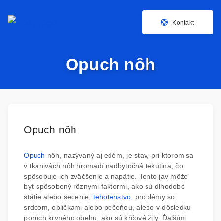
Kontakt
Opuch nôh
Opuch nôh
Opuch
nôh, nazývaný aj edém, je stav, pri ktorom sa
v tkanivách nôh hromadí nadbytočná tekutina, čo
spôsobuje ich zväčšenie a napätie. Tento jav môže
byť spôsobený rôznymi faktormi, ako sú dlhodobé
státie alebo sedenie,
tehotenstvo
, problémy so
srdcom, obličkami alebo pečeňou, alebo v dôsledku
porúch krvného obehu, ako sú kŕčové žily. Ďalšími