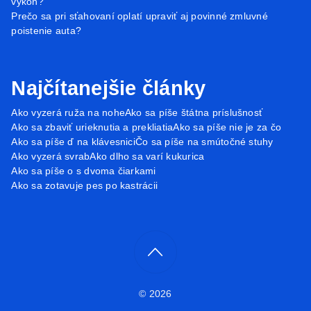
výkon?
Prečo sa pri sťahovaní oplatí upraviť aj povinné zmluvné
poistenie auta?
Najčítanejšie články
Ako vyzerá ruža na nohe
Ako sa píše štátna príslušnosť
Ako sa zbaviť urieknutia a prekliatia
Ako sa píše nie je za čo
Ako sa píše ď na klávesnici
Čo sa píše na smútočné stuhy
Ako vyzerá svrab
Ako dlho sa varí kukurica
Ako sa píše o s dvoma čiarkami
Ako sa zotavuje pes po kastrácii
© 2026