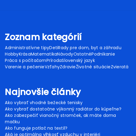
Zoznam kategórií
Administratívne tipy
Deti
Rady pre dom, byt a záhradu
Hobby
Krása
Matematika
Návody
Ostatné
Podnikanie
Práca s počítačom
Príroda
Slovenský jazyk
Varenie a pečenie
Vzťahy
Zdravie
Životné situácie
Zvieratá
Najnovšie články
Ako vybrať vhodné bežecké tenisky
Ako vybrať dostatočne výkonný radiátor do kúpeľne?
Ako zabezpečiť vianočný stromček, ak máte doma
mačku
Ako funguje potlač na textil?
Aká je optimálna vlhkosť vzduchu v interiéri