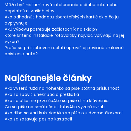
Môžu byť histamínová intolerancia a diabetická noha
nepriateľmi vašich ciev
Ako odhadnúť hodnotu zberateľských kartičiek a čo ju
ovplyvňuje
Akú výbavu potrebuje začiatočník na skialp?
Ktoré kritéria inštalácie fotovoltiky najviac vplývajú na jej
výkon?
Prečo sa pri sťahovaní oplatí upraviť aj povinné zmluvné
poistenie auta?
Najčítanejšie články
Ako vyzerá ruža na nohe
Ako sa píše štátna príslušnosť
Ako sa zbaviť urieknutia a prekliatia
Ako sa píše nie je za čo
Ako sa píše ď na klávesnici
Čo sa píše na smútočné stuhy
Ako vyzerá svrab
Ako dlho sa varí kukurica
Ako sa píše o s dvoma čiarkami
Ako sa zotavuje pes po kastrácii