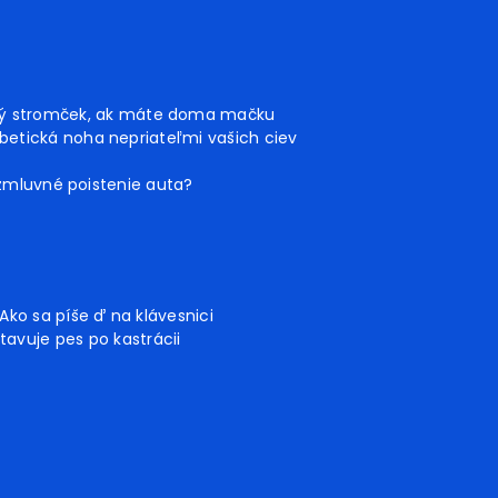
ný stromček, ak máte doma mačku
betická noha nepriateľmi vašich ciev
 zmluvné poistenie auta?
Ako sa píše ď na klávesnici
tavuje pes po kastrácii