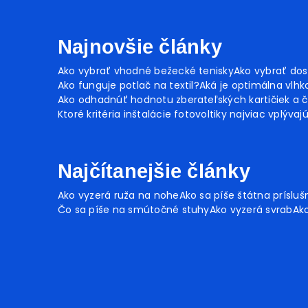
Najnovšie články
Ako vybrať vhodné bežecké tenisky
Ako vybrať dos
Ako funguje potlač na textil?
Aká je optimálna vlhko
Ako odhadnúť hodnotu zberateľských kartičiek a č
Ktoré kritéria inštalácie fotovoltiky najviac vplývaj
Najčítanejšie články
Ako vyzerá ruža na nohe
Ako sa píše štátna prísluš
Čo sa píše na smútočné stuhy
Ako vyzerá svrab
Ako