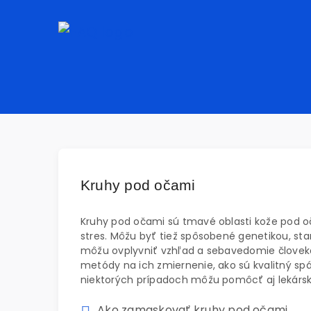
Kruhy pod očami
Kruhy pod očami sú tmavé oblasti kože pod o
stres. Môžu byť tiež spôsobené genetikou, sta
môžu ovplyvniť vzhľad a sebavedomie človeka
metódy na ich zmiernenie, ako sú kvalitný spá
niektorých prípadoch môžu pomôcť aj lekárske 
Ako zamaskovať kruhy pod očami