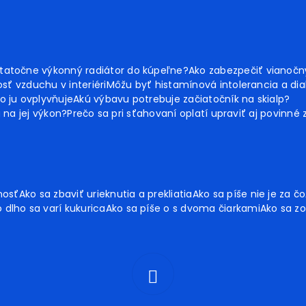
tatočne výkonný radiátor do kúpeľne?
Ako zabezpečiť vianoč
sť vzduchu v interiéri
Môžu byť histamínová intolerancia a dia
o ju ovplyvňuje
Akú výbavu potrebuje začiatočník na skialp?
ú na jej výkon?
Prečo sa pri sťahovaní oplatí upraviť aj povinné
nosť
Ako sa zbaviť urieknutia a prekliatia
Ako sa píše nie je za čo
 dlho sa varí kukurica
Ako sa píše o s dvoma čiarkami
Ako sa zo