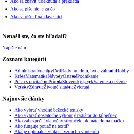
Ako sa zbaviť urieknutia a prekliatia
Ako sa píše nie je za čo
Ako sa píše ď na klávesnici
Nenašli ste, čo ste hľadali?
Napíšte nám
Zoznam kategórií
Administratívne tipy
Deti
Rady pre dom, byt a záhradu
Hobby
Krása
Matematika
Návody
Ostatné
Podnikanie
Práca s počítačom
Príroda
Slovenský jazyk
Varenie a pečenie
Vzťahy
Zdravie
Životné situácie
Zvieratá
Najnovšie články
Ako vybrať vhodné bežecké tenisky
Ako vybrať dostatočne výkonný radiátor do kúpeľne?
Ako zabezpečiť vianočný stromček, ak máte doma mačku
Ako funguje potlač na textil?
Aká je optimálna vlhkosť vzduchu v interiéri