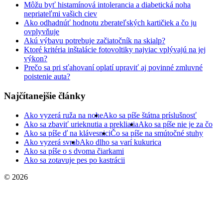
Môžu byť histamínová intolerancia a diabetická noha
nepriateľmi vašich ciev
Ako odhadnúť hodnotu zberateľských kartičiek a čo ju
ovplyvňuje
Akú výbavu potrebuje začiatočník na skialp?
Ktoré kritéria inštalácie fotovoltiky najviac vplývajú na jej
výkon?
Prečo sa pri sťahovaní oplatí upraviť aj povinné zmluvné
poistenie auta?
Najčítanejšie články
Ako vyzerá ruža na nohe
Ako sa píše štátna príslušnosť
Ako sa zbaviť urieknutia a prekliatia
Ako sa píše nie je za čo
Ako sa píše ď na klávesnici
Čo sa píše na smútočné stuhy
Ako vyzerá svrab
Ako dlho sa varí kukurica
Ako sa píše o s dvoma čiarkami
Ako sa zotavuje pes po kastrácii
© 2026