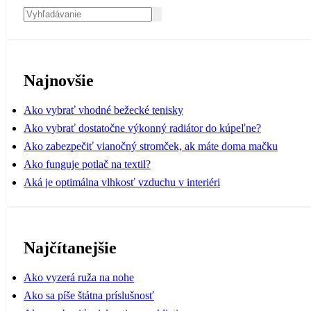
Najnovšie
Ako vybrať vhodné bežecké tenisky
Ako vybrať dostatočne výkonný radiátor do kúpeľne?
Ako zabezpečiť vianočný stromček, ak máte doma mačku
Ako funguje potlač na textil?
Aká je optimálna vlhkosť vzduchu v interiéri
Najčítanejšie
Ako vyzerá ruža na nohe
Ako sa píše štátna príslušnosť