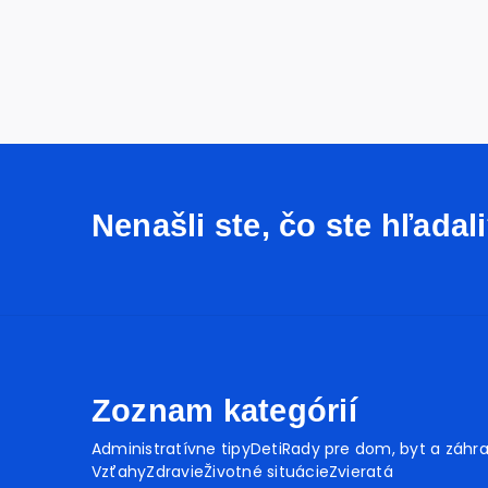
Nenašli ste, čo ste hľadal
Zoznam kategórií
Administratívne tipy
Deti
Rady pre dom, byt a záhr
Vzťahy
Zdravie
Životné situácie
Zvieratá