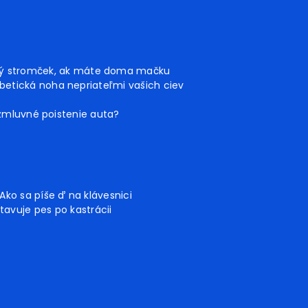
ný stromček, ak máte doma mačku
betická noha nepriateľmi vašich ciev
 zmluvné poistenie auta?
Ako sa píše ď na klávesnici
tavuje pes po kastrácii