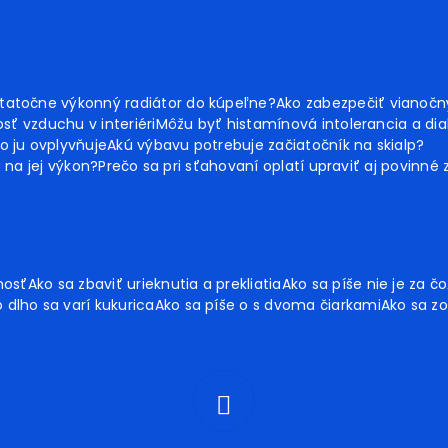
tatočne výkonný radiátor do kúpeľne?
Ako zabezpečiť vianoč
sť vzduchu v interiéri
Môžu byť histamínová intolerancia a dia
o ju ovplyvňuje
Akú výbavu potrebuje začiatočník na skialp?
ú na jej výkon?
Prečo sa pri sťahovaní oplatí upraviť aj povinné
nosť
Ako sa zbaviť urieknutia a prekliatia
Ako sa píše nie je za čo
 dlho sa varí kukurica
Ako sa píše o s dvoma čiarkami
Ako sa zo