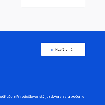
Napíšte nám
počítačom
Príroda
Slovenský jazyk
Varenie a pečenie