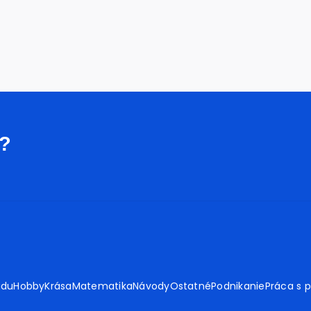
i?
adu
Hobby
Krása
Matematika
Návody
Ostatné
Podnikanie
Práca s 