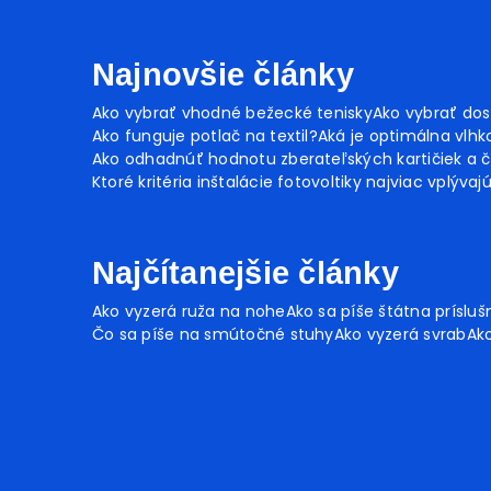
Najnovšie články
Ako vybrať vhodné bežecké tenisky
Ako vybrať dos
Ako funguje potlač na textil?
Aká je optimálna vlhko
Ako odhadnúť hodnotu zberateľských kartičiek a č
Ktoré kritéria inštalácie fotovoltiky najviac vplývaj
Najčítanejšie články
Ako vyzerá ruža na nohe
Ako sa píše štátna prísluš
Čo sa píše na smútočné stuhy
Ako vyzerá svrab
Ako