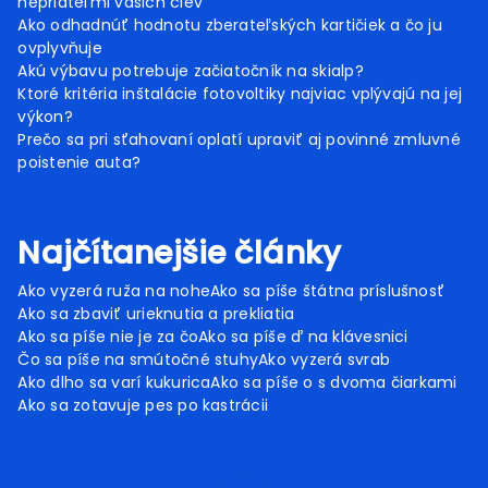
nepriateľmi vašich ciev
Ako odhadnúť hodnotu zberateľských kartičiek a čo ju
ovplyvňuje
Akú výbavu potrebuje začiatočník na skialp?
Ktoré kritéria inštalácie fotovoltiky najviac vplývajú na jej
výkon?
Prečo sa pri sťahovaní oplatí upraviť aj povinné zmluvné
poistenie auta?
Najčítanejšie články
Ako vyzerá ruža na nohe
Ako sa píše štátna príslušnosť
Ako sa zbaviť urieknutia a prekliatia
Ako sa píše nie je za čo
Ako sa píše ď na klávesnici
Čo sa píše na smútočné stuhy
Ako vyzerá svrab
Ako dlho sa varí kukurica
Ako sa píše o s dvoma čiarkami
Ako sa zotavuje pes po kastrácii