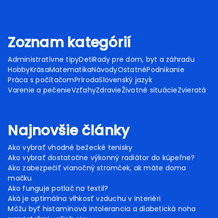
Zoznam kategórií
Administratívne tipy
Deti
Rady pre dom, byt a záhradu
Hobby
Krása
Matematika
Návody
Ostatné
Podnikanie
Práca s počítačom
Príroda
Slovenský jazyk
Varenie a pečenie
Vzťahy
Zdravie
Životné situácie
Zvieratá
Najnovšie články
Ako vybrať vhodné bežecké tenisky
Ako vybrať dostatočne výkonný radiátor do kúpeľne?
Ako zabezpečiť vianočný stromček, ak máte doma
mačku
Ako funguje potlač na textil?
Aká je optimálna vlhkosť vzduchu v interiéri
Môžu byť histamínová intolerancia a diabetická noha