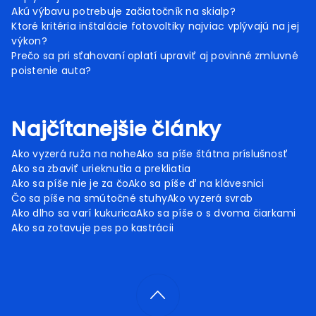
Akú výbavu potrebuje začiatočník na skialp?
Ktoré kritéria inštalácie fotovoltiky najviac vplývajú na jej
výkon?
Prečo sa pri sťahovaní oplatí upraviť aj povinné zmluvné
poistenie auta?
Najčítanejšie články
Ako vyzerá ruža na nohe
Ako sa píše štátna príslušnosť
Ako sa zbaviť urieknutia a prekliatia
Ako sa píše nie je za čo
Ako sa píše ď na klávesnici
Čo sa píše na smútočné stuhy
Ako vyzerá svrab
Ako dlho sa varí kukurica
Ako sa píše o s dvoma čiarkami
Ako sa zotavuje pes po kastrácii