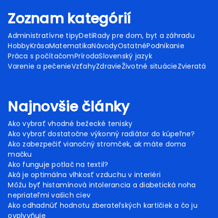
Zoznam kategórií
Administratívne tipy
Deti
Rady pre dom, byt a záhradu
Hobby
Krása
Matematika
Návody
Ostatné
Podnikanie
Práca s počítačom
Príroda
Slovenský jazyk
Varenie a pečenie
Vzťahy
Zdravie
Životné situácie
Zvieratá
Najnovšie články
Ako vybrať vhodné bežecké tenisky
Ako vybrať dostatočne výkonný radiátor do kúpeľne?
Ako zabezpečiť vianočný stromček, ak máte doma
mačku
Ako funguje potlač na textil?
Aká je optimálna vlhkosť vzduchu v interiéri
Môžu byť histamínová intolerancia a diabetická noha
nepriateľmi vašich ciev
Ako odhadnúť hodnotu zberateľských kartičiek a čo ju
ovplyvňuje