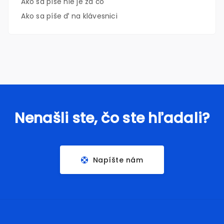
Ako sa píše nie je za čo
Ako sa píše ď na klávesnici
Nenašli ste, čo ste hľadali?
Napíšte nám