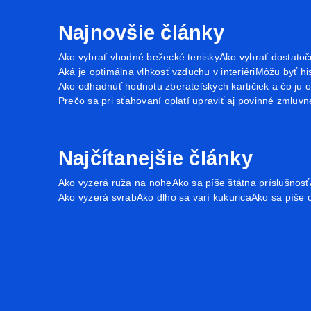
Najnovšie články
Ako vybrať vhodné bežecké tenisky
Ako vybrať dostatoč
Aká je optimálna vlhkosť vzduchu v interiéri
Môžu byť his
Ako odhadnúť hodnotu zberateľských kartičiek a čo ju 
Prečo sa pri sťahovaní oplatí upraviť aj povinné zmluvn
Najčítanejšie články
Ako vyzerá ruža na nohe
Ako sa píše štátna príslušnosť
Ako vyzerá svrab
Ako dlho sa varí kukurica
Ako sa píše 