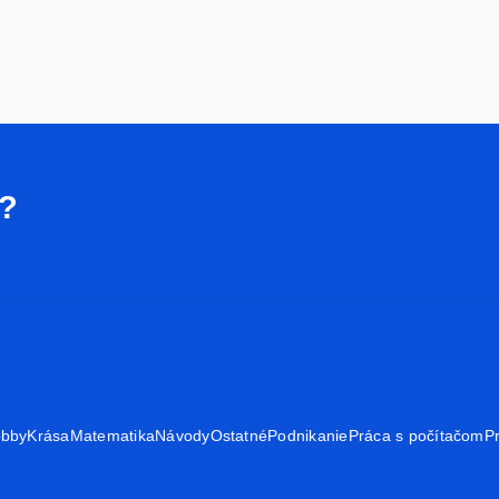
i?
bby
Krása
Matematika
Návody
Ostatné
Podnikanie
Práca s počítačom
P