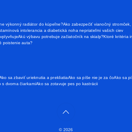
ne výkonný radiátor do kúpeľne?
Ako zabezpečiť vianočný stromček
tamínová intolerancia a diabetická noha nepriateľmi vašich ciev
ovplyvňuje
Akú výbavu potrebuje začiatočník na skialp?
Ktoré kritéria 
é poistenie auta?
Ako sa zbaviť urieknutia a prekliatia
Ako sa píše nie je za čo
Ako sa pí
o s dvoma čiarkami
Ako sa zotavuje pes po kastrácii
© 2026