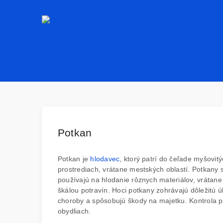
Potkan
Potkan je
hlodavec
, ktorý patrí do čeľade myšovi
prostrediach, vrátane mestských oblastí. Potkany 
používajú na hlodanie rôznych materiálov, vrátane
škálou potravín. Hoci potkany zohrávajú dôležitú 
choroby a spôsobujú škody na majetku. Kontrola po
obydliach.