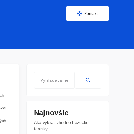
Kontakt
ych
okou
Najnovšie
kých
Ako vybrať vhodné bežecké
tenisky