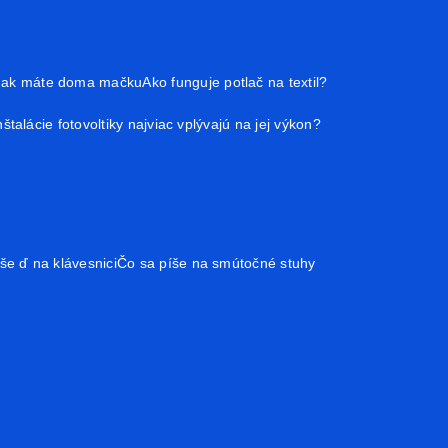
, ak máte doma mačku
Ako funguje potlač na textil?
inštalácie fotovoltiky najviac vplývajú na jej výkon?
še ď na klávesnici
Čo sa píše na smútočné stuhy