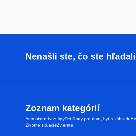
Nenašli ste, čo ste hľadal
Zoznam kategórií
Administratívne tipy
Deti
Rady pre dom, byt a záhradu
Ho
Životné situácie
Zvieratá