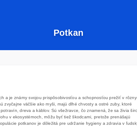
Potkan
tých a je známy svojou prispôsobivosťou a schopnosťou prežiť v rôzn
sú zvyčajne väčšie ako myši, majú dlhé chvosty a ostré zuby, ktoré
 potravín, dreva a káblov. Sú všežravce, čo znamená, že sa živia šir
úlohu v ekosystémoch, môžu byť tiež škodcami, pretože prenášajú
pulácie potkanov je dôležitá pre udržanie hygieny a zdravia v ľuds