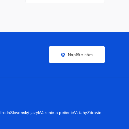
Napíšte nám
ríroda
Slovenský jazyk
Varenie a pečenie
Vzťahy
Zdravie