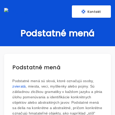
Kontakt
Podstatné mená
Podstatné mená
Podstatné mená sú slová, ktoré označujú osoby,
zvieratá
, miesta, veci, myšlienky alebo pojmy. Sú
základnou zložkou gramatiky v každom jazyku a plnia
úlohu pomenúvania a identifikácie konkrétnych
objektov alebo abstraktných javov. Podstatné mená
sa delia na konkrétne a abstraktné, pričom konkrétne
označujú hmatateľné objekty, ako napríklad „stôl“