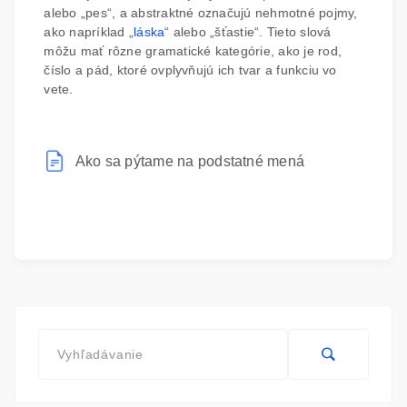
alebo „pes“, a abstraktné označujú nehmotné pojmy,
ako napríklad „
láska
“ alebo „šťastie“. Tieto slová
môžu mať rôzne gramatické kategórie, ako je rod,
číslo a pád, ktoré ovplyvňujú ich tvar a funkciu vo
vete.
Ako sa pýtame na podstatné mená