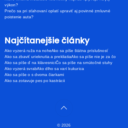
výkon?
Prečo sa pri sťahovaní oplatí upraviť aj povinné zmluvné
poistenie auta?
Najčítanejšie články
Ako vyzerá ruža na nohe
Ako sa píše štátna príslušnosť
Ako sa zbaviť urieknutia a prekliatia
Ako sa píše nie je za čo
Ako sa píše ď na klávesnici
Čo sa píše na smútočné stuhy
Ako vyzerá svrab
Ako dlho sa varí kukurica
Ako sa píše o s dvoma čiarkami
Ako sa zotavuje pes po kastrácii
© 2026