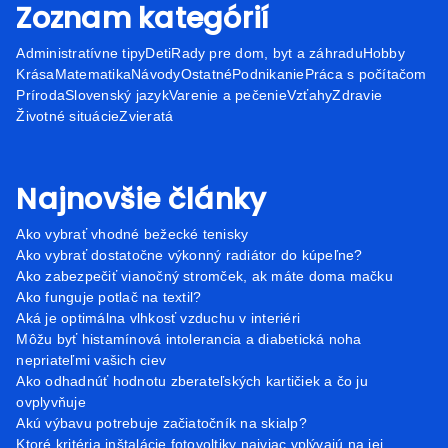
Zoznam kategórií
Administratívne tipy
Deti
Rady pre dom, byt a záhradu
Hobby
Krása
Matematika
Návody
Ostatné
Podnikanie
Práca s počítačom
Príroda
Slovenský jazyk
Varenie a pečenie
Vzťahy
Zdravie
Životné situácie
Zvieratá
Najnovšie články
Ako vybrať vhodné bežecké tenisky
Ako vybrať dostatočne výkonný radiátor do kúpeľne?
Ako zabezpečiť vianočný stromček, ak máte doma mačku
Ako funguje potlač na textil?
Aká je optimálna vlhkosť vzduchu v interiéri
Môžu byť histamínová intolerancia a diabetická noha
nepriateľmi vašich ciev
Ako odhadnúť hodnotu zberateľských kartičiek a čo ju
ovplyvňuje
Akú výbavu potrebuje začiatočník na skialp?
Ktoré kritéria inštalácie fotovoltiky najviac vplývajú na jej