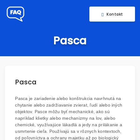
Kontakt
Pasca
Pasca
Pasca je zariadenie alebo konštrukcia navrhnutá na
chytanie alebo zadržiavanie zvierat, ľudí alebo iných
objektov. Pasce môžu byť mechanické, ako sú
napríklad klietky alebo mechanizmy na lov, alebo
chemické, využívajúce lákadlá a jedy na prilákanie a
usmrtenie cieľa. Používajú sa v rôznych kontextoch,
od poľovníctva a ochrany majetku až po biologický