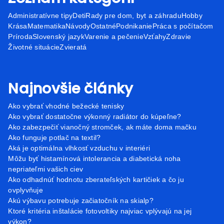
Administratívne tipy
Deti
Rady pre dom, byt a záhradu
Hobby
Krása
Matematika
Návody
Ostatné
Podnikanie
Práca s počítačom
Príroda
Slovenský jazyk
Varenie a pečenie
Vzťahy
Zdravie
Životné situácie
Zvieratá
Najnovšie články
Ako vybrať vhodné bežecké tenisky
Ako vybrať dostatočne výkonný radiátor do kúpeľne?
Ako zabezpečiť vianočný stromček, ak máte doma mačku
Ako funguje potlač na textil?
Aká je optimálna vlhkosť vzduchu v interiéri
Môžu byť histamínová intolerancia a diabetická noha
nepriateľmi vašich ciev
Ako odhadnúť hodnotu zberateľských kartičiek a čo ju
ovplyvňuje
Akú výbavu potrebuje začiatočník na skialp?
Ktoré kritéria inštalácie fotovoltiky najviac vplývajú na jej
výkon?