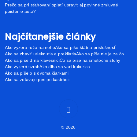
Prečo sa pri sťahovaní oplatí upraviť aj povinné zmluvné
poistenie auta?
Najčítanejšie články
Ako vyzerá ruža na nohe
Ako sa píše štátna príslušnosť
Ako sa zbaviť urieknutia a prekliatia
Ako sa píše nie je za čo
Ako sa píše ď na klávesnici
Čo sa píše na smútočné stuhy
Ako vyzerá svrab
Ako dlho sa varí kukurica
Ako sa píše o s dvoma čiarkami
Ako sa zotavuje pes po kastrácii
© 2026