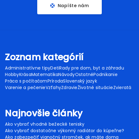
Napíšte nám
Zoznam kategórií
Administratívne tipy
Deti
Rady pre dom, byt a záhradu
Hobby
Krása
Matematika
Návody
Ostatné
Podnikanie
Práca s počítačom
Príroda
Slovenský jazyk
Varenie a pečenie
Vzťahy
Zdravie
Životné situácie
Zvieratá
Najnovšie články
Ako vybrať vhodné bežecké tenisky
Ako vybrať dostatočne výkonný radiátor do kúpeľne?
Ako zabezpečiť vianočný stromček, ak máte doma