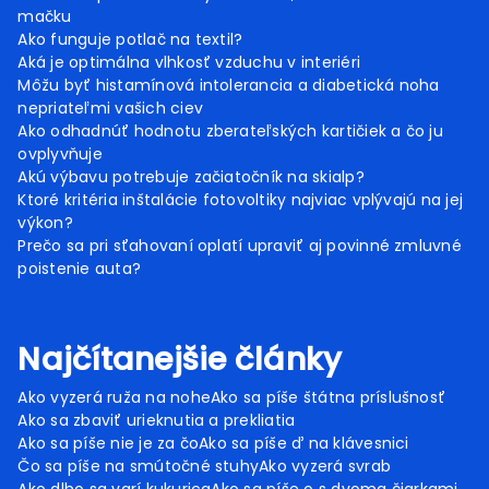
mačku
Ako funguje potlač na textil?
Aká je optimálna vlhkosť vzduchu v interiéri
Môžu byť histamínová intolerancia a diabetická noha
nepriateľmi vašich ciev
Ako odhadnúť hodnotu zberateľských kartičiek a čo ju
ovplyvňuje
Akú výbavu potrebuje začiatočník na skialp?
Ktoré kritéria inštalácie fotovoltiky najviac vplývajú na jej
výkon?
Prečo sa pri sťahovaní oplatí upraviť aj povinné zmluvné
poistenie auta?
Najčítanejšie články
Ako vyzerá ruža na nohe
Ako sa píše štátna príslušnosť
Ako sa zbaviť urieknutia a prekliatia
Ako sa píše nie je za čo
Ako sa píše ď na klávesnici
Čo sa píše na smútočné stuhy
Ako vyzerá svrab