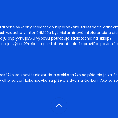
tatočne výkonný radiátor do kúpeľne?
Ako zabezpečiť vianoč
sť vzduchu v interiéri
Môžu byť histamínová intolerancia a dia
o ju ovplyvňuje
Akú výbavu potrebuje začiatočník na skialp?
ú na jej výkon?
Prečo sa pri sťahovaní oplatí upraviť aj povinné
nosť
Ako sa zbaviť urieknutia a prekliatia
Ako sa píše nie je za čo
 dlho sa varí kukurica
Ako sa píše o s dvoma čiarkami
Ako sa zo