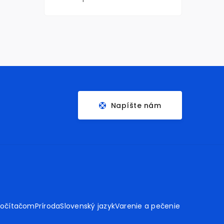
Napíšte nám
počítačom
Príroda
Slovenský jazyk
Varenie a pečenie