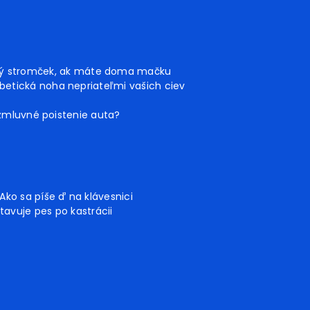
ný stromček, ak máte doma mačku
betická noha nepriateľmi vašich ciev
 zmluvné poistenie auta?
Ako sa píše ď na klávesnici
tavuje pes po kastrácii