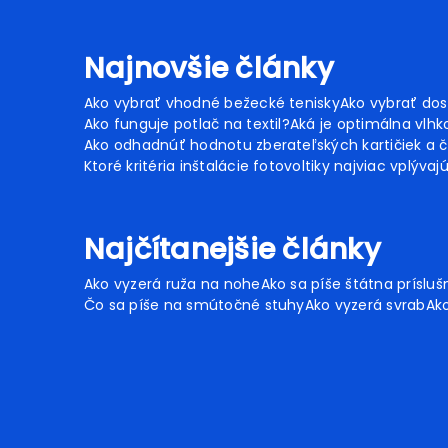
Najnovšie články
Ako vybrať vhodné bežecké tenisky
Ako vybrať dos
Ako funguje potlač na textil?
Aká je optimálna vlhko
Ako odhadnúť hodnotu zberateľských kartičiek a č
Ktoré kritéria inštalácie fotovoltiky najviac vplývaj
Najčítanejšie články
Ako vyzerá ruža na nohe
Ako sa píše štátna prísluš
Čo sa píše na smútočné stuhy
Ako vyzerá svrab
Ako