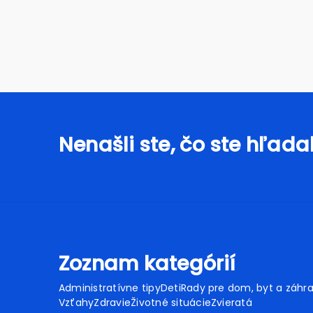
Nenašli ste, čo ste hľadal
Zoznam kategórií
Administratívne tipy
Deti
Rady pre dom, byt a záhr
Vzťahy
Zdravie
Životné situácie
Zvieratá