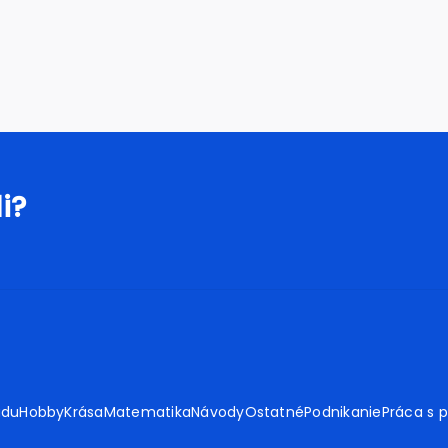
i?
adu
Hobby
Krása
Matematika
Návody
Ostatné
Podnikanie
Práca s 