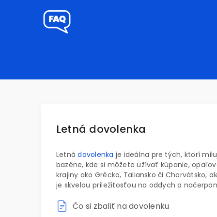
Letná dovolenka
Letná
dovolenka
je ideálna pre tých, ktorí mil
bazéne, kde si môžete užívať kúpanie, opaľo
krajiny ako Grécko, Taliansko či Chorvátsko, al
je skvelou príležitosťou na oddych a načerpa
Čo si zbaliť na dovolenku