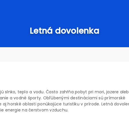
Letná dovolenka
ujú slnko, teplo a vodu. Často zahŕňa pobyt pri mori, jazere aleb
vanie a vodné športy. Obľúbenými destináciami sú prímorské
e aj horské oblasti ponúkajúce turistiku v prírode. Letná dovol
nie energie na čerstvom vzduchu.