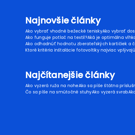
Najnovšie články
Ako vybrať vhodné bežecké tenisky
Ako vybrať dos
Ako funguje potlač na textil?
Aká je optimálna vlhko
Ako odhadnúť hodnotu zberateľských kartičiek a č
Ktoré kritéria inštalácie fotovoltiky najviac vplývaj
Najčítanejšie články
Ako vyzerá ruža na nohe
Ako sa píše štátna prísluš
Čo sa píše na smútočné stuhy
Ako vyzerá svrab
Ako