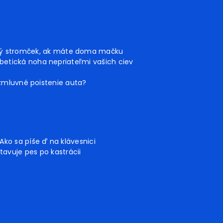
ný stromček, ak máte doma mačku
betická noha nepriateľmi vašich ciev
 zmluvné poistenie auta?
Ako sa píše ď na klávesnici
tavuje pes po kastrácii