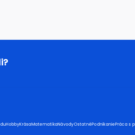
i?
adu
Hobby
Krása
Matematika
Návody
Ostatné
Podnikanie
Práca s 