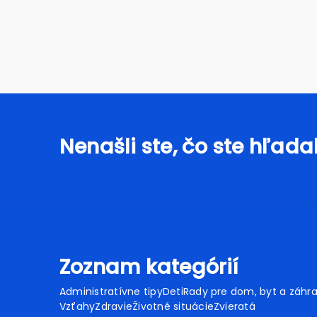
Nenašli ste, čo ste hľadal
Zoznam kategórií
Administratívne tipy
Deti
Rady pre dom, byt a záhr
Vzťahy
Zdravie
Životné situácie
Zvieratá