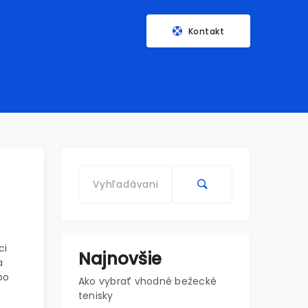
Kontakt
ci
Najnovšie
a
bo
Ako vybrať vhodné bežecké
tenisky