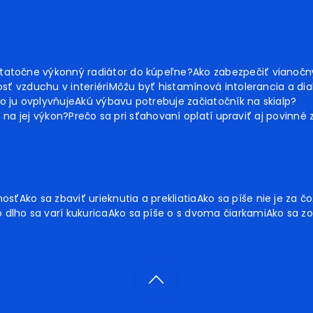
tatočne výkonný radiátor do kúpeľne?
Ako zabezpečiť vianoč
sť vzduchu v interiéri
Môžu byť histamínová intolerancia a dia
o ju ovplyvňuje
Akú výbavu potrebuje začiatočník na skialp?
ú na jej výkon?
Prečo sa pri sťahovaní oplatí upraviť aj povinné
nosť
Ako sa zbaviť urieknutia a prekliatia
Ako sa píše nie je za čo
 dlho sa varí kukurica
Ako sa píše o s dvoma čiarkami
Ako sa zo