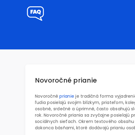
Novoročné prianie
Novoročné
prianie
je tradičná forma vyjadreni
ľudia posielajú svojim blízkym, priateľom, k
osobné, srdečné a úprimné, často obsahujú sl
rok. Novoročné priania sa zvyčajne posielajú
sociálnych sieťach. Okrem textového obsahu 
dokonca básňami, ktoré dodávajú prianiu oso