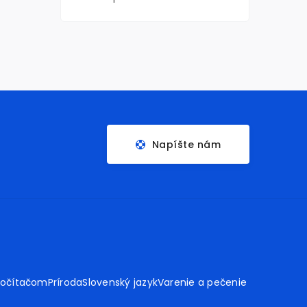
Napíšte nám
počítačom
Príroda
Slovenský jazyk
Varenie a pečenie