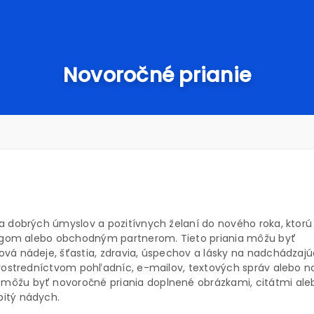
Novoročné prianie
a dobrých úmyslov a pozitívnych želaní do nového roka, ktorú
olegom alebo obchodným partnerom. Tieto priania môžu byť
ová nádeje, šťastia, zdravia, úspechov a lásky na nadchádzajú
 prostredníctvom pohľadníc, e-mailov, textových správ alebo n
môžu byť novoročné priania doplnené obrázkami, citátmi ale
bitý nádych.